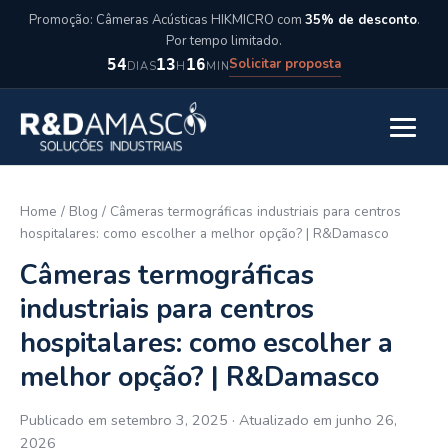
Pular para o conteúdo
Promoção: Câmeras Acústicas HIKMICRO com
35% de desconto
.
Por tempo limitado.
Solicitar proposta
54
13
16
DIAS
H
MIN
Abrir m
Home
/
Blog
/
Câmeras termográficas industriais para centros
hospitalares: como escolher a melhor opção? | R&Damasco
Câmeras termográficas
industriais para centros
hospitalares: como escolher a
melhor opção? | R&Damasco
Publicado em setembro 3, 2025 · Atualizado em junho 26,
2026