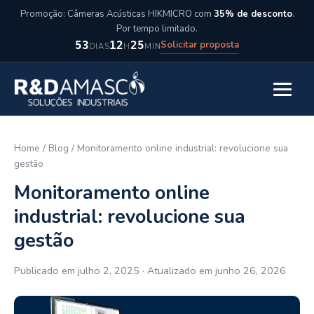
Pular para o conteúdo
Promoção: Câmeras Acústicas HIKMICRO com
35% de desconto
.
Por tempo limitado.
Solicitar proposta
53
12
25
DIAS
H
MIN
Abrir m
Home
/
Blog
/
Monitoramento online industrial: revolucione sua
gestão
Monitoramento online
industrial: revolucione sua
gestão
Publicado em julho 2, 2025 · Atualizado em junho 26, 2026