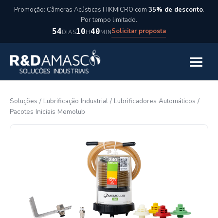
Pular para o conteúdo
Promoção: Câmeras Acústicas HIKMICRO com
35% de desconto
.
Por tempo limitado.
Solicitar proposta
54
10
40
DIAS
H
MIN
Abrir m
Soluções
/
Lubrificação Industrial
/
Lubrificadores Automáticos
/
Pacotes Iniciais Memolub