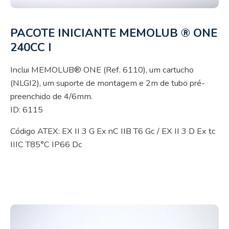
PACOTE INICIANTE MEMOLUB ® ONE
240CC I
Inclui MEMOLUB® ONE (Ref. 6110), um cartucho
(NLGI2), um suporte de montagem e 2m de tubo pré-
preenchido de 4/6mm.
ID: 6115
Código ATEX: EX II 3 G Ex nC IIB T6 Gc / EX II 3 D Ex tc
IIIC T85°C IP66 Dc