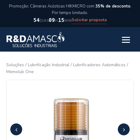
Pular para o conteúdo
Promoção: Câmeras Acústicas HIKMICRO com
35% de desconto
.
Por tempo limitado.
Solicitar proposta
54
09
15
DIAS
H
MIN
Abrir m
Soluções
/
Lubrificação Industrial
/
Lubrificadores Automáticos
/
Memolub One
‹
›