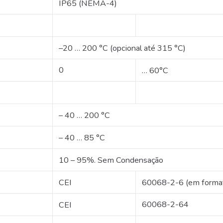
IP65 (NEMA-4)
–20 … 200 °C (opcional até 315 °C)
0
… 60°C
– 40 … 200 °C
– 40 … 85 °C
10 – 95%.
Sem Condensação
CEI
60068-2-6 (em formato
60068-2-64
CEI