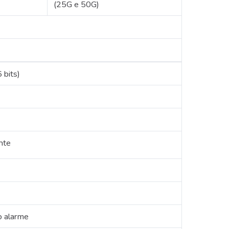
(25G e 50G)
 bits)
nte
o alarme