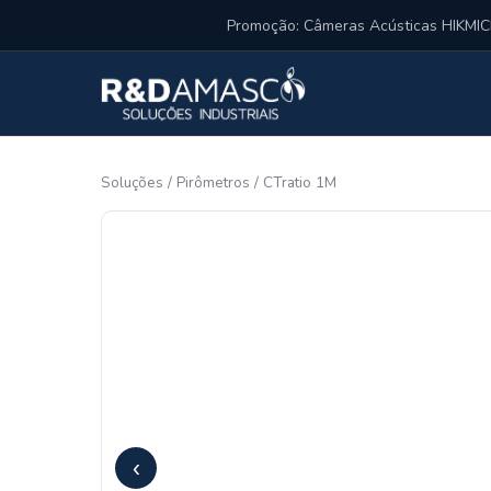
Pular para o conteúdo
Promoção: Câmeras Acústicas HIKM
Soluções
/
Pirômetros
/
CTratio 1M
‹