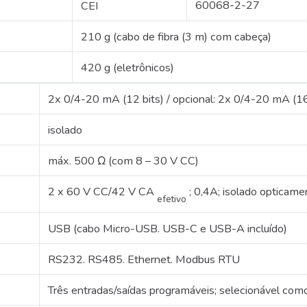
60068-2-27
CEI
210 g (cabo de fibra (3 m) com cabeça)
420 g (eletrônicos)
2x 0/4-20 mA (12 bits) / opcional: 2x 0/4-20 mA (16
isolado
máx.
500 Ω (com 8 – 30 V CC)
2 x 60 V CC/42 V CA
;
0,4A;
isolado opticame
efetivo
USB (cabo Micro-USB. USB-C e USB-A incluído)
RS232.
RS485.
Ethernet.
Modbus RTU
Três entradas/saídas programáveis;
selecionável com