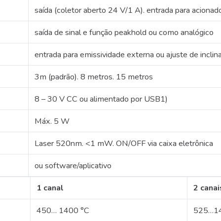
saída (coletor aberto 24 V/1 A).
entrada para acionad
saída de sinal e função peakhold ou como analógico
entrada para emissividade externa ou ajuste de inclin
3m (padrão).
8 metros.
15 metros
8 – 30 V CC ou alimentado por USB1)
Máx.
5 W
Laser 520nm.
<1 mW.
ON/OFF via caixa eletrônica
ou software/aplicativo
1 canal
2 canai
450… 1400 °C
525…1