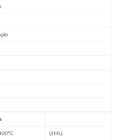
o
ação
s
400°C
(1ML)