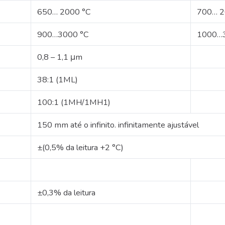
650… 2000 °C
700… 
900…3000 °C
1000…
0,8 – 1,1 μm
38:1 (1ML)
100:1 (1MH/1MH1)
150 mm até o infinito.
infinitamente ajustável
±(0,5% da leitura +2 °C)
±0,3% da leitura