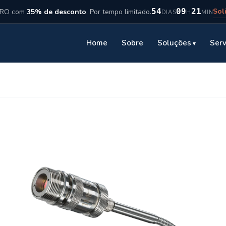
Sol
54
09
21
ICRO com
35% de desconto
. Por tempo limitado.
DIAS
H
MIN
Home
Sobre
Soluções
Serv