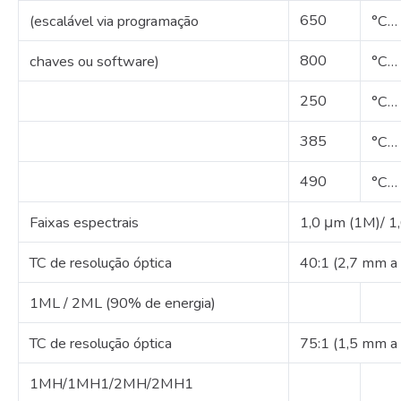
650
(escalável via programação
°C…
800
chaves ou software)
°C…
250
°C…
385
°C…
490
°C…
Faixas espectrais
1,0 μm (1M)/ 1
TC de resolução óptica
40:1 (2,7 mm 
1ML / 2ML (90% de energia)
TC de resolução óptica
75:1 (1,5 mm 
1MH/1MH1/2MH/2MH1