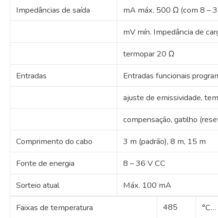
Impedâncias de saída
mA máx.
500 Ω (com 8 – 3
mV mín.
Impedância de car
termopar 20 Ω
Entradas
Entradas funcionais program
ajuste de emissividade, te
compensação, gatilho (rese
Comprimento do cabo
3 m (padrão), 8 m, 15 m
Fonte de energia
8 – 36 V CC
Sorteio atual
Máx.
100 mA
485
Faixas de temperatura
°C…