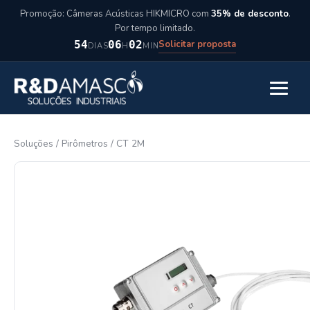
Pular para o conteúdo
Promoção: Câmeras Acústicas HIKMICRO com
35% de desconto
.
Por tempo limitado.
Solicitar proposta
54
06
02
DIAS
H
MIN
Abrir m
Soluções
/
Pirômetros
/
CT 2M