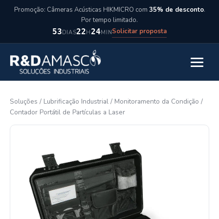
Pular para o conteúdo
Promoção: Câmeras Acústicas HIKMICRO com
35% de desconto
.
Por tempo limitado.
Solicitar proposta
53
22
24
DIAS
H
MIN
Abrir m
Soluções
/
Lubrificação Industrial
/
Monitoramento da Condição
/
Contador Portátil de Partículas a Laser