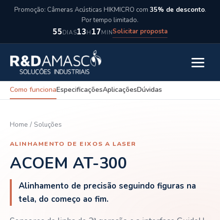
Pular para o conteúdo
Promoção: Câmeras Acústicas HIKMICRO com
35% de desconto
.
Por tempo limitado.
Solicitar proposta
55
13
17
DIAS
H
MIN
Abrir m
Como funciona
Especificações
Aplicações
Dúvidas
Home
/
Soluções
ALINHAMENTO DE EIXOS A LASER
ACOEM AT-300
Alinhamento de precisão seguindo figuras na
tela, do começo ao fim.