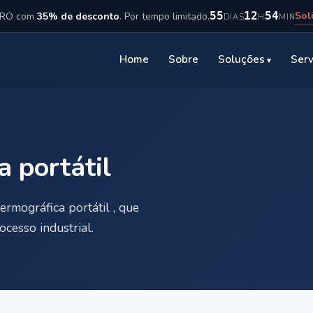
Sol
55
12
54
ICRO com
35% de desconto
. Por tempo limitado.
DIAS
H
MIN
Home
Sobre
Soluções
Serv
 portátil
ermográfica portátil , que
cesso industrial.