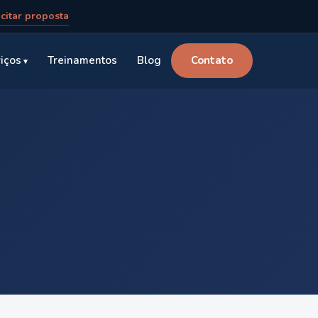
icitar proposta
iços
Treinamentos
Blog
Contato