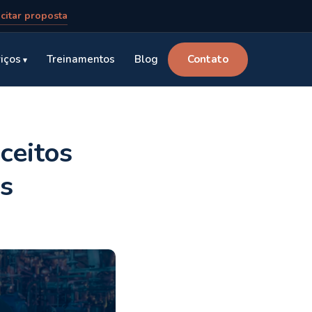
icitar proposta
iços
Treinamentos
Blog
Contato
ceitos
ns