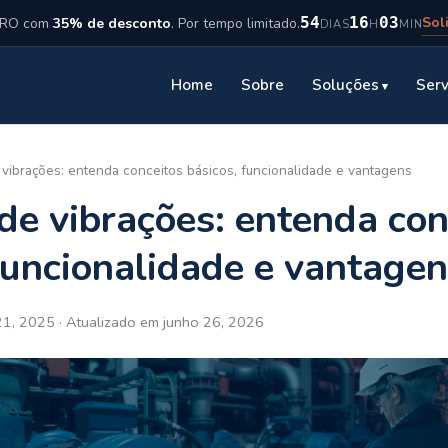
Sol
54
16
03
ICRO com
35% de desconto
. Por tempo limitado.
DIAS
H
MIN
Home
Sobre
Soluções
Serv
 vibrações: entenda conceitos básicos, funcionalidade e vantagens
de vibrações: entenda con
funcionalidade e vantage
1, 2025 · Atualizado em junho 26, 2026