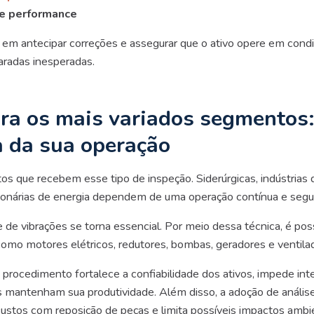
 e performance
 em antecipar correções e assegurar que o ativo opere em condi
aradas inesperadas.
ara os mais variados segmentos
a da sua operação
 que recebem esse tipo de inspeção. Siderúrgicas, indústrias d
ionárias de energia dependem de uma operação contínua e segu
e de vibrações se torna essencial. Por meio dessa técnica, é pos
como motores elétricos, redutores, bombas, geradores e ventila
procedimento fortalece a confiabilidade dos ativos, impede int
s mantenham sua produtividade. Além disso, a adoção de anális
custos com reposição de peças e limita possíveis impactos amb