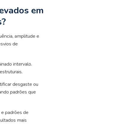
levados em
s?
uência, amplitude e
esvios de
nado intervalo.
estruturais.
tificar desgaste ou
elando padrões que
 e padrões de
sultados mais