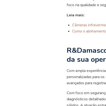
foco na qualidade e seg
Leia mais:
Câmeras infravermelh
Como o alinhamento 
R&Damasco:
da sua ope
Com ampla experiênci
personalizadas para os 
avançados para registra
Com foco em segurança,
diagnósticos detalhado
sólidos. A atuação estr