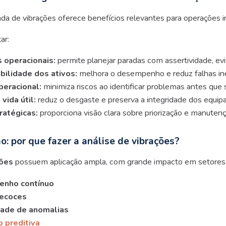
da de vibrações oferece benefícios relevantes para operações in
ar:
 operacionais:
permite planejar paradas com assertividade, ev
bilidade dos ativos:
melhora o desempenho e reduz falhas in
peracional:
minimiza riscos ao identificar problemas antes que s
vida útil:
reduz o desgaste e preserva a integridade dos equi
ratégicas:
proporciona visão clara sobre priorização e manutenç
o: por que fazer a análise de vibrações?
ções
possuem aplicação ampla, com grande impacto em setores i
enho contínuo
recoces
idade de anomalias
 preditiva