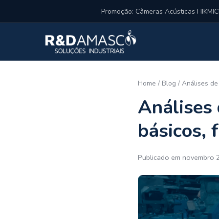
Pular para o conteúdo
Promoção: Câmeras Acústicas HIKM
Home
/
Blog
/
Análises de
Análises 
básicos, 
Publicado em novembro 2