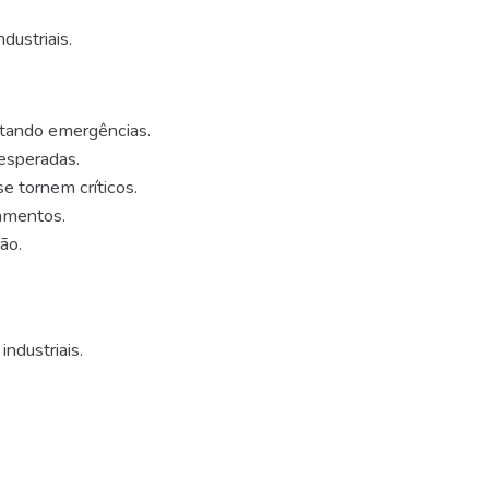
dustriais.
itando emergências.
esperadas.
e tornem críticos.
pamentos.
ão.
ndustriais.